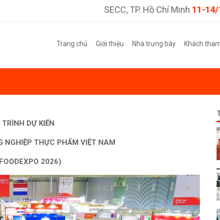
SECC, TP. Hồ Chí Minh
11-14/
Trang chủ
Giới thiệu
Nhà trưng bày
Khách tha
 TRÌNH
DỰ KIẾN
G NGHIỆP THỰC PHẨM VIỆT NAM
 FOODEXPO 2026)