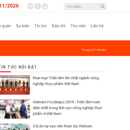
11/2026
m quan
Sự kiện
Tin tức
Báo chí
Thư viện
Liên hệ
Trang chủ
»
Sự kiện
TIN TỨC NỔI BẬT
Khai mạc Triển lãm lớn nhất ngành công
nghiệp thực phẩm Việt Nam
Vietnam Foodexpo 2019 - Triển lãm toàn
diện nhất trong lĩnh vực công nghiệp thực
phẩm ở Việt Nam
5 lý do tại sao nên tham dự Vietnam