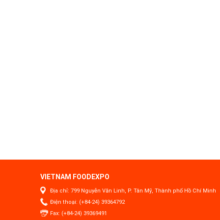
VIETNAM FOODEXPO
Địa chỉ: 799 Nguyễn Văn Linh, P. Tân Mỹ, Thành phố Hồ Chí Minh
Điện thoại: (+84-24) 39364792
Fax: (+84-24) 39369491