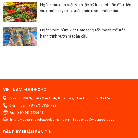
Ngành rau quả Việt Nam lập kỷ lục mới: Lần đầu tiên
vượt mốc 1 tỷ USD xuất khẩu trong một tháng
Ngành tôm hùm Việt Nam tăng tốc mạnh mẽ trên
hành trình vươn ra toàn cầu
VIETNAM FOODEXPO
Địa chỉ: 799 Nguyễn Văn Linh, P. Tân Mỹ, Thành phố Hồ Chí Minh
Điện thoại: (+84-24) 39364792
Fax: (+84-24) 39369491
Email:
vietnamfoodexpo@gmail.com
-
foodexpo@vietrade.gov.vn
ĐĂNG KÝ NHẬN BẢN TIN