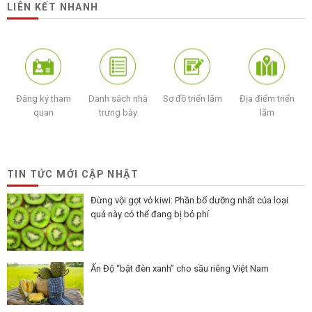
LIÊN KẾT NHANH
Đăng ký tham
Danh sách nhà
Sơ đồ triển lãm
Địa điểm triển
quan
trưng bày
lãm
TIN TỨC MỚI CẬP NHẬT
Đừng vội gọt vỏ kiwi: Phần bổ dưỡng nhất của loại
quả này có thể đang bị bỏ phí
Ấn Độ “bật đèn xanh” cho sầu riêng Việt Nam