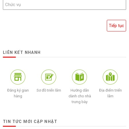
LIÊN KẾT NHANH
Đăng ký gian
Sơ đồ triển lãm
Hướng dẫn
Địa điểm triển
hàng
dành cho nhà
lãm
trưng bày
TIN TỨC MỚI CẬP NHẬT