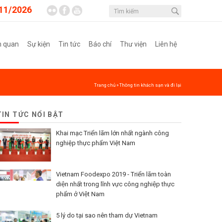
11/2026
m quan
Sự kiện
Tin tức
Báo chí
Thư viện
Liên hệ
Trang chủ
»
Thông tin khách sạn và đi lại
TIN TỨC NỔI BẬT
Khai mạc Triển lãm lớn nhất ngành công
nghiệp thực phẩm Việt Nam
Vietnam Foodexpo 2019 - Triển lãm toàn
diện nhất trong lĩnh vực công nghiệp thực
phẩm ở Việt Nam
5 lý do tại sao nên tham dự Vietnam