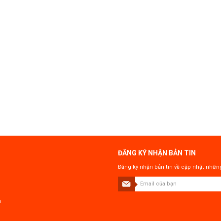
ĐĂNG KÝ NHẬN BẢN TIN
Đăng ký nhận bản tin về cập nhật những
n