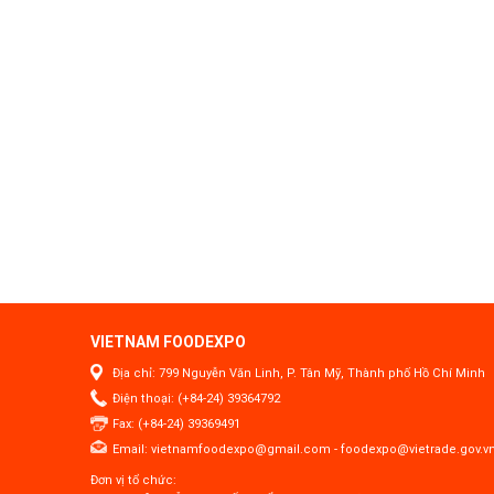
VIETNAM FOODEXPO
Địa chỉ: 799 Nguyễn Văn Linh, P. Tân Mỹ, Thành phố Hồ Chí Minh
Điện thoại: (+84-24) 39364792
Fax: (+84-24) 39369491
Email:
vietnamfoodexpo@gmail.com
-
foodexpo@vietrade.gov.v
Đơn vị tổ chức: