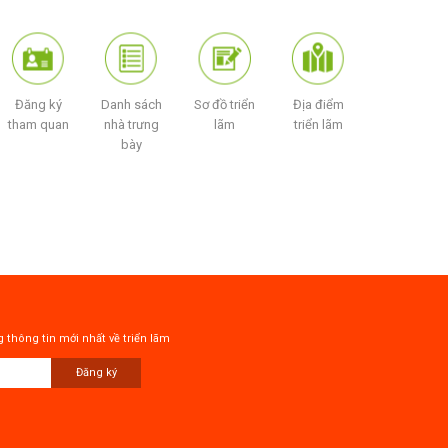
Đăng ký
Danh sách
Sơ đồ triển
Địa điểm
tham quan
nhà trưng
lãm
triển lãm
bày
 thông tin mới nhất về triển lãm
Đăng ký