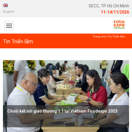
SECC, TP. Hồ Chí Minh
English
11-14/11/2026
Trang chủ
»
Tin Triển lãm
Tin Triển lãm
Chuỗi kết nối giao thương 1:1 tại Vietnam Foodexpo 2023