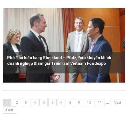
Phó Thủ hiến bang Rheinland – Pfalz, Đức khuyến khích
doanh nghiệp tham gia Triển lãm Vietnam Foodexpo
Xem thêm
....
1
2
3
4
5
6
7
8
9
10
11
Next
Last