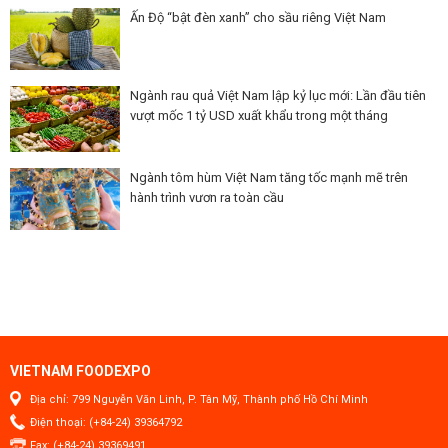
Ấn Độ “bật đèn xanh” cho sầu riêng Việt Nam
Ngành rau quả Việt Nam lập kỷ lục mới: Lần đầu tiên
vượt mốc 1 tỷ USD xuất khẩu trong một tháng
Ngành tôm hùm Việt Nam tăng tốc mạnh mẽ trên
hành trình vươn ra toàn cầu
VIETNAM FOODEXPO
Địa chỉ: 799 Nguyễn Văn Linh, P. Tân Mỹ, Thành phố Hồ Chí Minh
Điện thoại: (+84-24) 39364792
Fax: (+84-24) 39369491